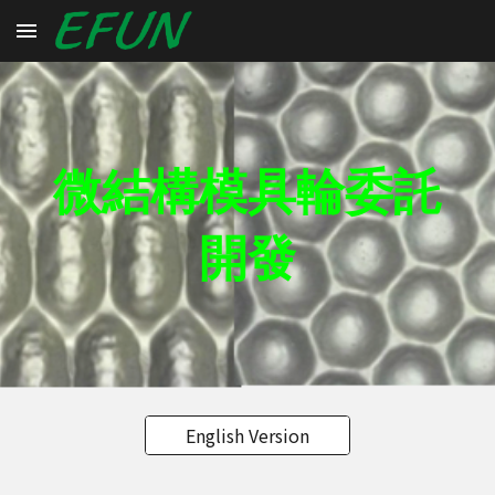
Skip to main content
Skip to navigation
微結構模具輪委託
開發
English Version