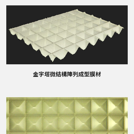
金字塔微結構陣列成型
膜材