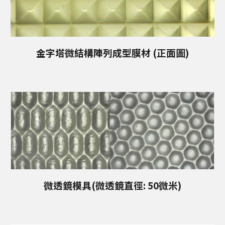
金字塔微結構陣列成型膜材 (
正面圖)
微透鏡模具(微透鏡直徑: 50微米)