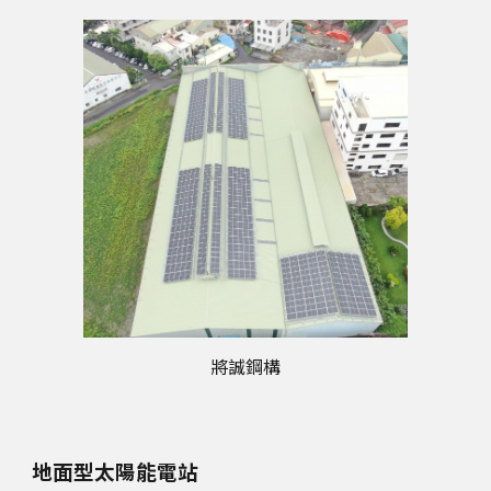
將誠鋼構
地面型太陽能電站