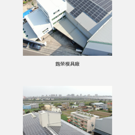
鍇榮模具廠