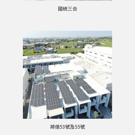
國統三合
將億53號及55號