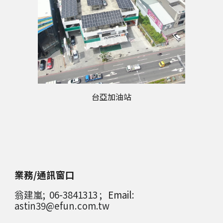
台亞加油站
業務/
通訊窗口
翁建嵐;
06-3841313
;
Email:
astin39@efun.com.tw