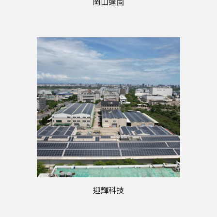
岡山達固
迎輝科技