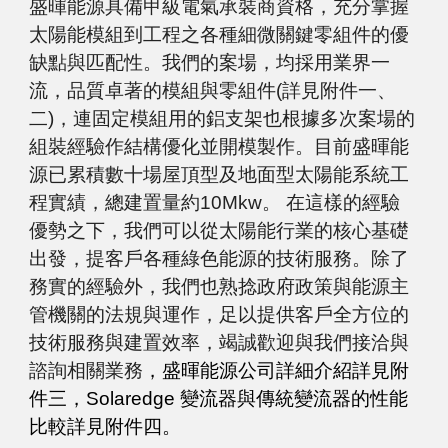
盛暉能源具備甲級電氣承裝商資格，充分掌握
太陽能模組到工程之各種細微關鍵零組件的優
缺點與匹配性。我們的案場，均採用業界一
流，品質卓著的模組與零組件(詳見附件一、
二)，連固定模組用的鋁支架也根據多次案場的
組裝經驗作結構優化並開模製作。目前盛暉能
源已累積數十場屋頂型及地面型太陽能系統工
程實績，總建置量約10Mkw。 在這樣的經驗
優勢之下，我們可以從太陽能行業的核心基礎
出發，提客戶各種綠色能源的技術服務。除了
務實的經驗外，我們也熟捻政府政策與能源主
管機關的法規與運作，足以提供客戶全方位的
技術服務與建置效率，竭誠歡迎與我們接洽與
諮詢相關業務
，盛暉能源公司詳細介紹詳見附
件三，Solaredge 變流器與傳統變流器的性能
比較詳見附件四。