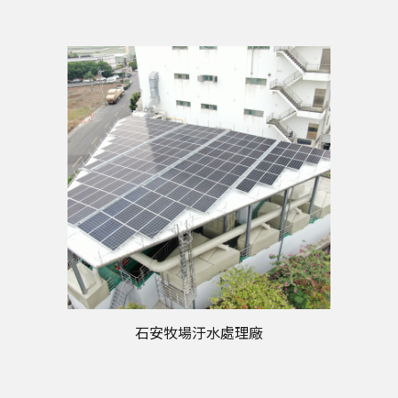
石安牧場汙水處理廠