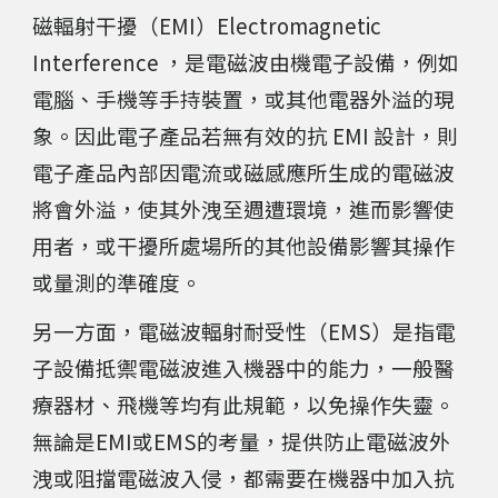
磁輻射干擾（EMI）Electromagnetic
Interference ，是電磁波由機
電子設備
，
例如
電腦、手機等手持裝置，或其他電器外溢的
現
象。
因此電
子
產品若無有效的抗 EMI 設計
，則
電子產品內部
因電流或磁感應所生成的電磁波
將會外溢
，
使其外洩至週遭環境
，
進而影響使
用者，
或干擾所處場所的其他設備影響其操作
或量測的準確度。
另一方面，
電磁波輻射耐受性（EMS）是指
電
子設備抵禦
電磁波進入機器中的
能力
，一般醫
療器材、飛機等
均有此規範，以免操作失靈。
無論是EMI或EMS的考量，提供防止電磁波外
洩或阻擋電磁波入侵，都需要在機器中加入抗