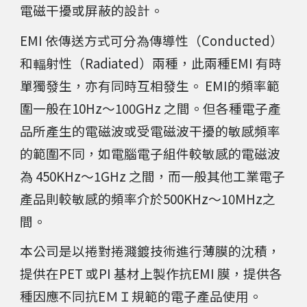
電磁干擾或屏蔽的設計。
EMI 依傳送方式可分為傳導性（Conducted）
和輻射性（Radiated）兩種，此兩種EMI 有時
單獨發生，亦有同時互相發生。 EMI的頻率範
圍一般在10Hz～100GHz 之間
。
但各種電子產
品所產生的電磁波或受電磁波干擾的敏感頻率
的範圍不同
，如電腦電子組件較敏感的電磁波
為 450KHz～1GHz 之間，而一般其他工業電子
產品則較敏感的頻率介於500KHz～10MHz之
間。
本公司是以
捲對捲
濺鍍
技術
進行薄膜的沈積，
提供在PET 或PI
基材上製作抗EMI 膜
，提供各
種因應不同抗EＭＩ規範的
電
子產品使用。