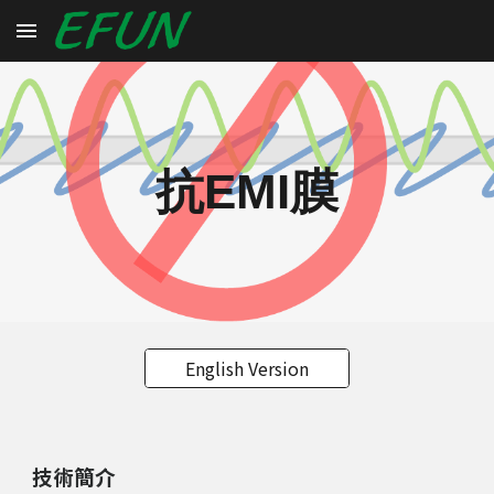
Skip to main content
Skip to navigation
抗
EMI
膜
English Version
技術簡介